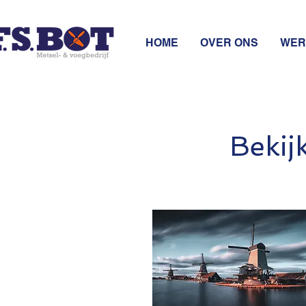
HOME
OVER ONS
WER
Bekij