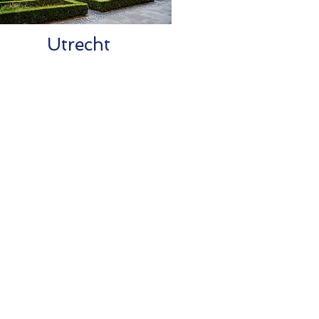
Utrecht
dt gebruik gemaakt van de
en een goede relatie met de