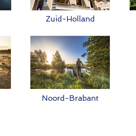
Zuid-Holland
Noord-Brabant
.S. Bot uit Zijtaart
heeft kwaliteit en service te bieden. Er wor
 maar het gaat Fons Bot vooral om ambachtelijk vakmanschap 