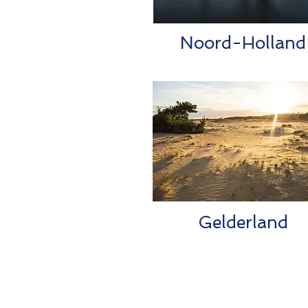
Noord-Holland
Gelderland
Metsel en Voegbedrijf F
allernieuwste technieken