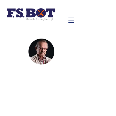
Joop Lankhaar
Fotografie
(Genderen)