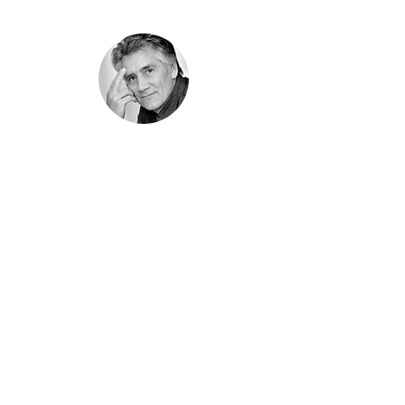
Harry Donker
Fotografie (Noord-
Holland)
Al ruim 30 jaar is Harry Donker een
gepassioneerd en uitstekend fotograaf.
Altijd geeft hij zich voor de volle 100%
procent met oog voor detail en aandacht
voor de klant. Hij weet er iedere keer weer
iets bijzonders van te maken.
Huwelijksreportages
Bedrijfsreportages (jubileum, event,