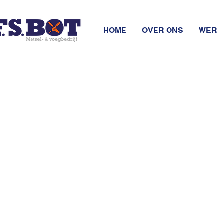
HOME
OVER ONS
WER
2025
Meester Sixlaan 15
1181 PK Amstelveen